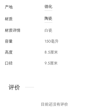
德化
产地
陶瓷
材质
材质详情
白瓷
容量
150毫升
高度
8.5厘米
口径
9.5厘米
评价
目前还没有评价