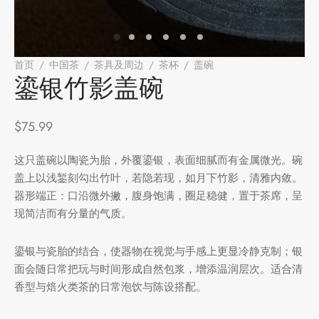
堂
存储
首页
/
中国茶
/
茶具及周边
/
茶杯
/
盖碗
/
鎏银竹影盖碗
鎏银竹影盖碗
中国茶
味
样品
香
$
75.99
地分类
这只盖碗以陶瓷为胎，外覆鎏银，表面细腻而有金属微光。碗
盖上以浅錾刻勾出竹叶，若隐若现，如月下竹影，清雅内敛。
牌分类
味
器形端正：口沿微外撇，腹身饱满，圈足稳健，置于茶席，呈
现简洁而有分量的气质。
啡因含量分类
鎏银与瓷胎的结合，使器物在视觉与手感上更显冷静克制；银
别分类
面会随日常把玩与时间形成自然包浆，增添温润层次。适合清
香型与焙火类茶的日常泡饮与陈设搭配。
道分类