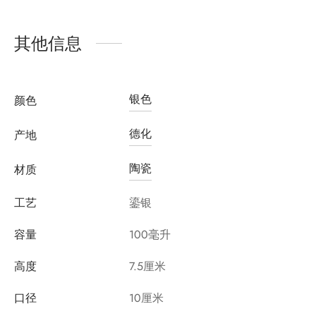
其他信息
银色
颜色
德化
产地
陶瓷
材质
工艺
鎏银
容量
100毫升
高度
7.5厘米
口径
10厘米