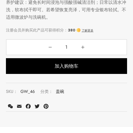
养护建议：避免长时间浸泡与强酸强碱清洁剂；日常以清水冲
洗，软布拭干即可。若希望恢复亮泽，可用专业银布轻拭。不
适用微波炉与洗碗机。
加入购物车
SKU：
GW_46
分类：
盖碗
注册会员并购买此产品可获得积分：
380
了解更多
WeChat
Email
Facebook
Twitter
Pinterest