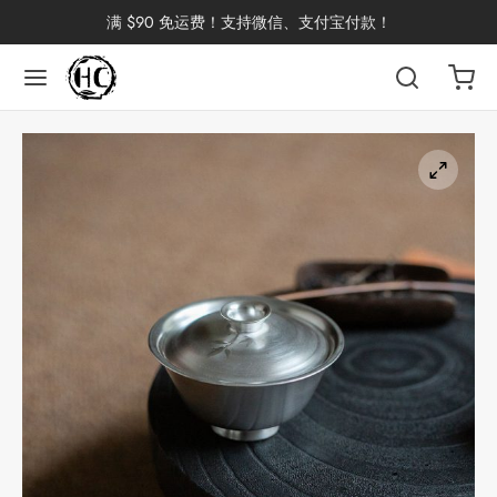
满 $90 免运费！支持微信、支付宝付款！
返回
返回
返回
返回
返回
返回
返回
返回
返回
国茶
洱茶
产地分类
品牌分类
咖啡因含量分类
类别分类
味道分类
具及周边
杯
茶
China
杯
茶
杯
花茶
古茶坊
香
套装
器具