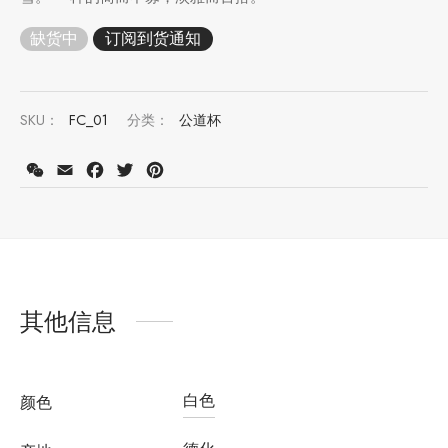
缺货中
堂
存储
SKU：
FC_01
分类：
公道杯
中国茶
味
WeChat
Email
Facebook
Twitter
Pinterest
样品
香
地分类
牌分类
味
其他信息
啡因含量分类
别分类
白色
颜色
道分类