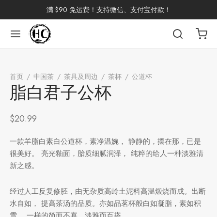
满 $90 免运费！支持微信、支付宝付款！
返回
返回
返回
返回
返回
返回
返回
返回
返回
首页
/
中国茶
/
茶具及周边
/
茶杯
/
公道杯
/
脂白君子公杯
国茶
洱茶
产地分类
品牌分类
咖啡因含量分类
类别分类
味道分类
具及周边
杯
脂白君子公杯
茶
China
杯
$
20.99
茶
杯
一款羊脂白素白公道杯，素净温婉， 静静的，摆在那，已是
很美好。 亮光釉面，胎质细腻润泽， 纯粹的给人一种淡雅清
新之感。
花茶
古茶坊
香
套装
经过人工反复修胚，由无杂质高岭土泥料高温煅烧而成。出断
水自如， 提高茶汤的品质。亦如品茗杯般白如凝脂，素如积
器具
雪。 一样的简而不寡，淡雅而百搭。