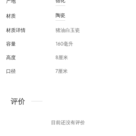
德化
产地
陶瓷
材质
材质详情
猪油白玉瓷
容量
160毫升
高度
8厘米
口径
7厘米
评价
目前还没有评价