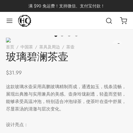
满 $90 免运费！支持微信、支付宝付款！
返回
返回
返回
返回
返回
返回
返回
返回
返回
首页
/
中国茶
/
茶具及周边
/
茶壶
/
玻璃碧澜茶壶
国茶
洱茶
产地分类
品牌分类
咖啡因含量分类
类别分类
味道分类
具及周边
杯
玻璃碧澜茶壶
茶
China
杯
$
31.99
茶
杯
这款玻璃水壶采用高鹏玻璃精制而成，通透如玉，线条流畅，
展现出典雅与实用兼具的美感。壶身玲珑剔透，轻盈而坚韧，
能够承受高温冲泡，特别适合冲泡绿茶，使茶叶在壶中舒展，
尽显茶汤的清澈与层次变化。
花茶
古茶坊
香
套装
设计亮点：
器具