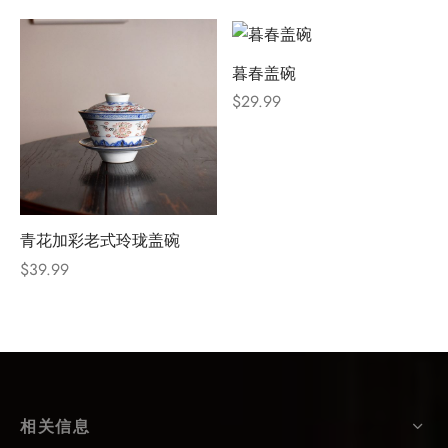
暮春盖碗
$
29.99
青花加彩老式玲珑盖碗
$
39.99
相关信息