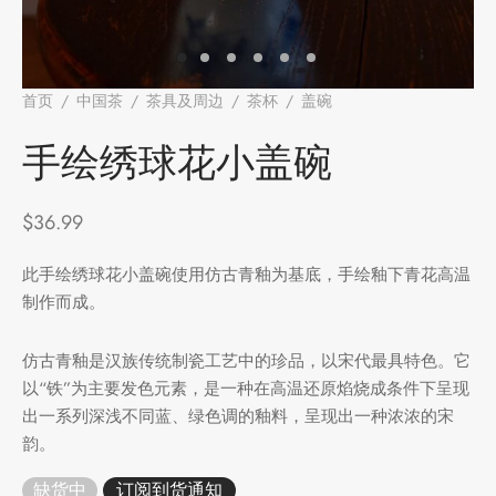
堂
存储
首页
/
中国茶
/
茶具及周边
/
茶杯
/
盖碗
/
手绘绣球花小盖
碗
中国茶
味
手绘绣球花小盖碗
样品
香
$
36.99
地分类
此手绘绣球花小盖碗使用仿古青釉为基底，手绘釉下青花高温
制作而成。
牌分类
味
啡因含量分类
仿古青釉是汉族传统制瓷工艺中的珍品，以宋代最具特色。它
以“铁”为主要发色元素，是一种在高温还原焰烧成条件下呈现
别分类
出一系列深浅不同蓝、绿色调的釉料，呈现出一种浓浓的宋
韵。
道分类
缺货中