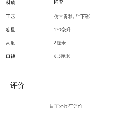
陶瓷
材质
工艺
仿古青釉, 釉下彩
容量
170毫升
高度
8厘米
口径
8.5厘米
评价
目前还没有评价