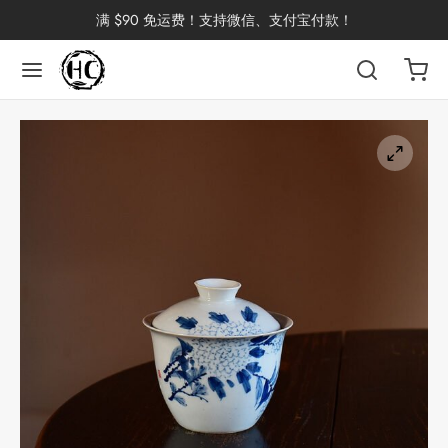
满 $90 免运费！支持微信、支付宝付款！
返回
返回
返回
返回
返回
返回
返回
返回
返回
国茶
洱茶
产地分类
品牌分类
咖啡因含量分类
类别分类
味道分类
具及周边
杯
茶
China
杯
茶
杯
花茶
古茶坊
香
套装
器具