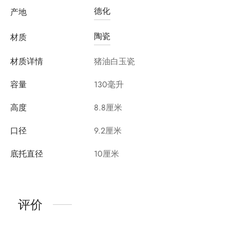
德化
产地
陶瓷
材质
材质详情
猪油白玉瓷
容量
130毫升
高度
8.8厘米
口径
9.2厘米
底托直径
10厘米
评价