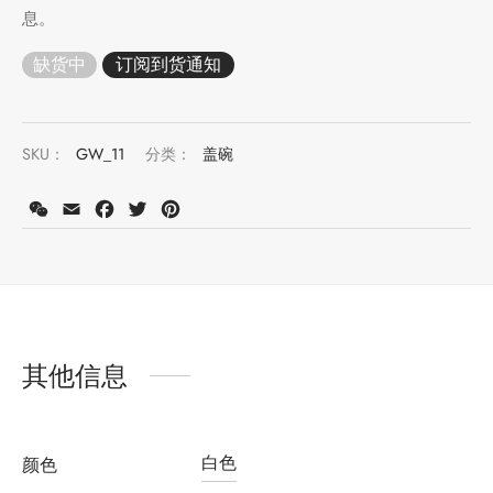
息。
缺货中
堂
存储
中国茶
味
SKU：
GW_11
分类：
盖碗
样品
香
WeChat
Email
Facebook
Twitter
Pinterest
地分类
牌分类
味
啡因含量分类
其他信息
别分类
白色
道分类
颜色