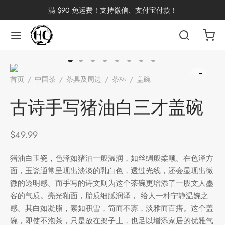
满 $90 免运费！支持微信、支付宝付款！
返回
返回
返回
返回
返回
返回
返回
返回
返回
首页
/
中国茶
/
茶具及周边
/
茶杯
/
盖碗
/
古诗手写猪油白
国茶
洱茶
产地分类
品牌分类
咖啡因含量分类
类别分类
味道分类
具及周边
杯
三才盖碗
古诗手写猪油白三才盖碗
茶
China
杯
$
49.99
茶
杯
猪油白玉瓷，色泽如猪油一般温润，如丝绸般柔顺。在色泽方
面，玉瓷通常呈现出淡淡的乳白色，透过光线，还会显现出微
微的透明感。而手写的诗文则为这个茶碗更增添了一股文人墨
花茶
古茶坊
香
套装
客的气质。亮光釉面，胎质细腻润泽， 给人一种宁静温婉之
感。其白如凝脂，素如积雪，简而不寡，淡雅而百搭。这个盖
器具
碗，即使不泡茶，只是放在架子上，也足以增添家居的优雅气