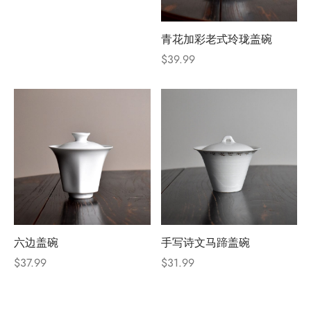
青花加彩老式玲珑盖碗
$
39.99
六边盖碗
手写诗文马蹄盖碗
$
37.99
$
31.99