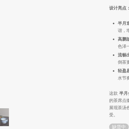
设计亮点
半月
谐，
高鹏
色泽
流畅
倒茶
轻盈
水节
这款
半月
的茶席点
展现茶汤
受。
缺货中