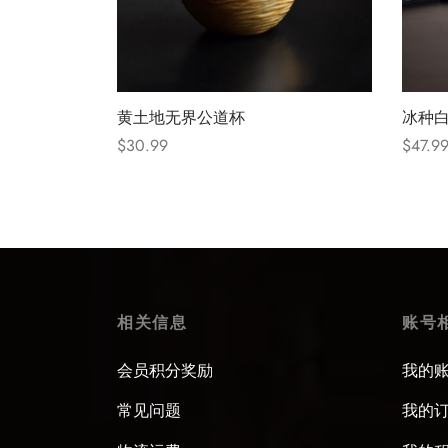
黄土地无界公道杯
冰种
$
30.99
$
47.9
Select options
Select
相关信息
账号
会员积分奖励
我的
常见问题
我的