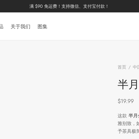
满 $90 免运费！支持微信、支付宝付款！
品
关于我们
图集
首页
/
中
杯
半
$
19.99
这款
半月
雅别致，
予茶具极