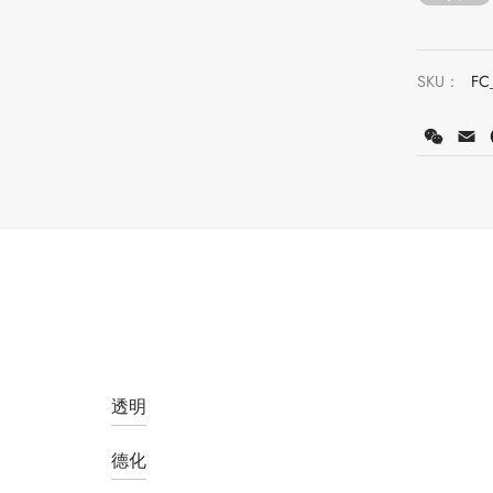
SKU：
FC
WeCh
E
透明
德化