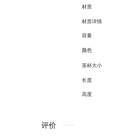
材质
材质详情
容量
颜色
茶杯大小
长度
高度
评价