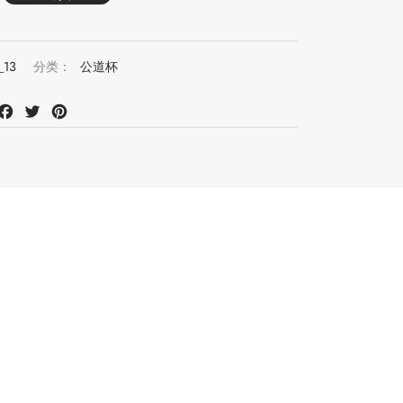
_13
分类：
公道杯
at
mail
Facebook
Twitter
Pinterest