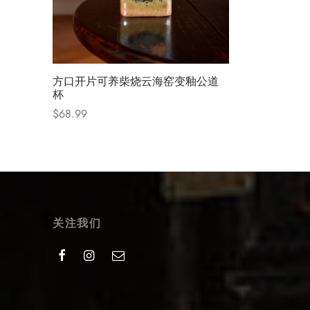
方口开片可养柴烧云海窑变釉公道
杯
$
68.99
Select options
关注我们