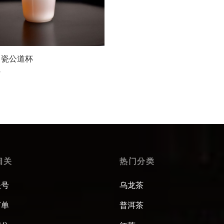
白瓷公道杯
9
 options
相关
热门分类
账号
乌龙茶
订单
普洱茶