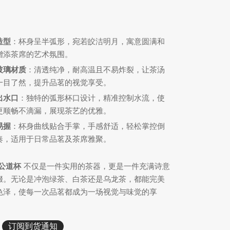
：
造型
：杯身呈半弧形，宛若皎洁明月，寓意圆满和
增添茶席的艺术氛围。
玻璃材质
：清透纯净，耐高温且不易炸裂，让茶汤
一目了然，提升品茗的视觉享受。
出水口
：独特的弧形杯口设计，精准控制水流，使
更顺畅不滴漏，展现茶艺的优雅。
易握
：杯身曲线贴合手掌，手感舒适，轻松掌控倒
奏，适用于日常品茗及茶席雅聚。
公道杯
不仅是一件实用的茶器，更是一件充满诗意
缀。无论是冲泡绿茶、白茶还是乌龙茶，都能完美
色泽，使每一次品茗都成为一场视觉与味觉的享