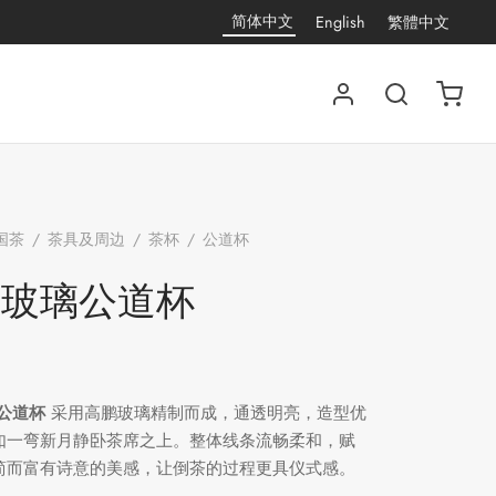
简体中文
English
繁體中文
国茶
/
茶具及周边
/
茶杯
/
公道杯
/
半月玻璃公道
月玻璃公道杯
公道杯
采用高鹏玻璃精制而成，通透明亮，造型优
如一弯新月静卧茶席之上。整体线条流畅柔和，赋
简而富有诗意的美感，让倒茶的过程更具仪式感。