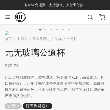
满 $90 免运费！支持微信、支付宝付款！
返回
返回
返回
返回
返回
返回
返回
返回
返回
首页
/
中国茶
/
茶具及周边
/
茶杯
/
公道杯
/
元无玻璃公道
国茶
洱茶
产地分类
品牌分类
咖啡因含量分类
类别分类
味道分类
具及周边
杯
杯
元无玻璃公道杯
茶
China
杯
$
20.99
茶
杯
此公道杯典雅纯净，质朴通透。杯身温润光滑，晶莹剔透。杯
口桃心设计，运用流畅的线条在光影下显得更加璀璨。高硼玻
璃的材质耐冷耐热，可承受骤变的温差。独特的设计让您的茶
花茶
古茶坊
香
套装
席更加赏心悦目。
器具
缺货中