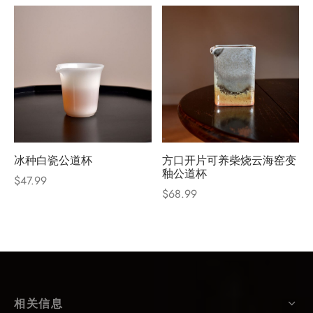
冰种白瓷公道杯
方口开片可养柴烧云海窑变
釉公道杯
$
47.99
$
68.99
相关信息