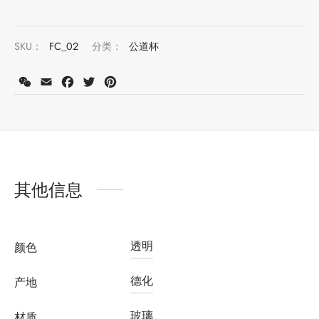
SKU：
FC_02
分类：
公道杯
堂
存储
WeChat
Email
Facebook
Twitter
Pinterest
中国茶
味
样品
香
地分类
其他信息
牌分类
味
啡因含量分类
透明
颜色
别分类
德化
产地
道分类
玻璃
材质