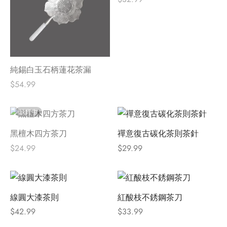
純錫白玉石柄蓮花茶漏
$
54.99
缺貨中
黑檀木四方茶刀
禪意復古碳化茶則茶針
$
24.99
$
29.99
線圓大漆茶則
紅酸枝不銹鋼茶刀
$
42.99
$
33.99