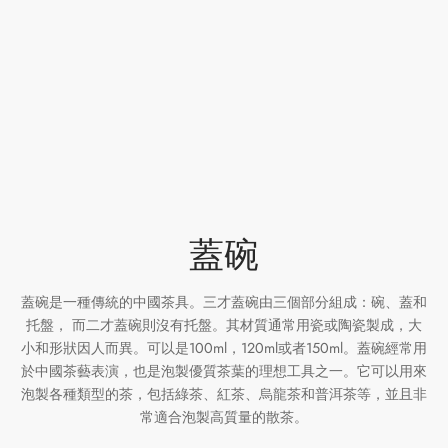
牌
堂
存儲
中國茶
省
味
樣品
香
地分類
蓋碗
牌分類
味
蓋碗是一種傳統的中國茶具。三才蓋碗由三個部分組成：碗、蓋和
啡因含量分類
托盤， 而二才蓋碗則沒有托盤。其材質通常用瓷或陶瓷製成，大
小和形狀因人而異。可以是100ml，120ml或者150ml。蓋碗經常用
別分類
於中國茶藝表演，也是泡製優質茶葉的理想工具之一。它可以用來
泡製各種類型的茶，包括綠茶、紅茶、烏龍茶和普洱茶等，並且非
常適合泡製高質量的散茶。
道分類