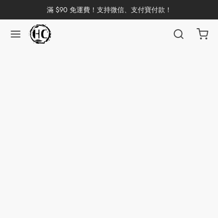
滿 $90 免運費！支持微信、支付寶付款！
返回
返回
返回
返回
返回
返回
返回
返回
返回
國茶
洱茶
產地分類
品牌分類
咖啡因含量分類
類別分類
味道分類
具及周邊
杯
茶
China
杯
茶
杯
花茶
古茶坊
香
套裝
器具