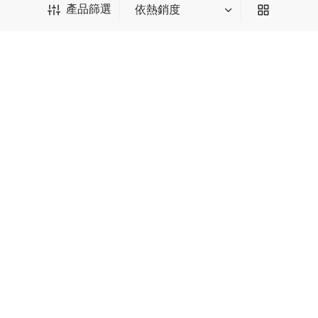
產品篩選
產品篩選
*輸入後請點擊回車
1
2
下一頁 →
顏色篩選
彩色
(11)
棕色
(3)
灰色
(9)
白色
(12)