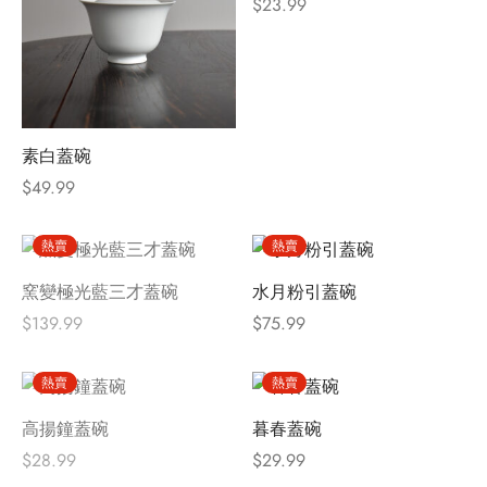
$
23.99
素白蓋碗
$
49.99
熱賣
熱賣
缺貨中
窯變極光藍三才蓋碗
水月粉引蓋碗
$
139.99
$
75.99
熱賣
熱賣
缺貨中
高揚鐘蓋碗
暮春蓋碗
$
28.99
$
29.99