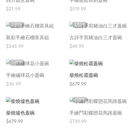
四方如意蓋碗
手繪龍紋暗刻蓋碗
$
21.99
$
519.99
缺貨中
缺貨中
新彩手繪石榴茶具組
古詩手寫豬油白三才蓋碗
$
345.99
$
49.99
缺貨中
手繪繡球花小蓋碗
柴燒松霜蓋碗
$
36.99
$
679.99
缺貨中
柴燒墟色蓋碗
手繪鬥彩蝶戀花馬蹄蓋碗
$
679.99
$
739.99