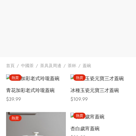
首頁
/
中國茶
/
茶具及周邊
/
茶杯
/
蓋碗
熱賣
熱賣
青花加彩老式玲瓏蓋碗
冰種玉瓷元寶三才蓋碗
$
39.99
$
109.99
熱賣
熱賣
杏白歲宵蓋碗