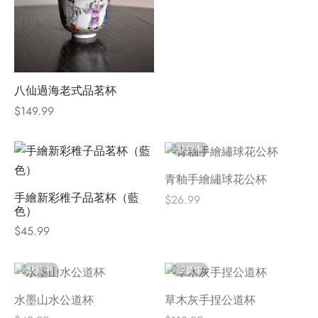
八仙過海老式品茗杯
$
149.99
缺貨中
青釉手繪繡球花公杯
手繪新彩稚子品茗杯（藍
$
26.99
色）
$
45.99
缺貨中
缺貨中
水墨山水公道杯
草木灰手捏公道杯