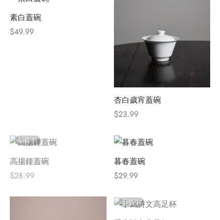
素白蓋碗
$
49.99
杏白歲宵蓋碗
$
23.99
缺貨中
高揚鐘蓋碗
暮春蓋碗
$
28.99
$
29.99
缺貨中