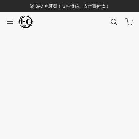
滿 $90 免運費！支持微信、支付寶付款！
返回
返回
返回
返回
返回
返回
返回
返回
返回
國茶
洱茶
產地分類
品牌分類
咖啡因含量分類
類別分類
味道分類
具及周邊
杯
茶
China
杯
茶
杯
花茶
古茶坊
香
套裝
器具