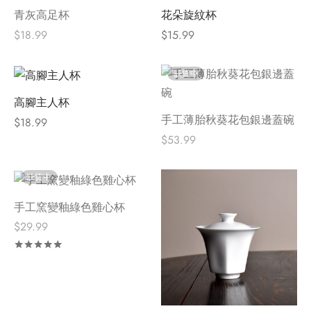
青灰高足杯
花朵旋紋杯
$
18.99
$
15.99
缺貨中
高腳主人杯
手工薄胎秋葵花包銀邊蓋碗
$
18.99
$
53.99
缺貨中
手工窯變釉綠色雞心杯
$
29.99
評分
滿分 5