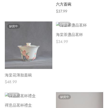
六方蓋碗
$
37.99
缺貨中
缺貨中
海棠茶盞品茗杯
$
34.99
海棠花薄胎蓋碗
$
48.99
缺貨中
缺貨中
禪意品茗杯禮盒