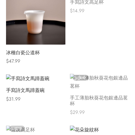
手寫詩文高足杯
$
14.99
冰種白瓷公道杯
$
47.99
缺貨中
手寫詩文馬蹄蓋碗
手工薄胎秋葵花包銀邊品茗
$
31.99
杯
$
29.99
缺貨中