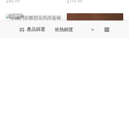
$
49.99
$
119.99
缺貨中
手繪鬥彩蝶戀花馬蹄蓋碗
產品篩選
$
739.99
產品篩選
手繪新彩稚子品茗杯（紅
色）
$
45.99
*輸入後請點擊回車
種類篩選
中國茶
相關信息