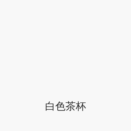
牌
堂
存儲
中國茶
省
味
樣品
香
地分類
牌分類
味
啡因含量分類
白色茶杯
別分類
道分類