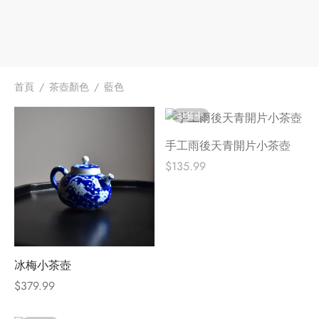
牌
堂
存儲
首頁
/
茶壺顏色
/
藍色
中國茶
省
味
缺貨中
樣品
香
手工雨後天青開片小茶壺
地分類
$
135.99
牌分類
味
啡因含量分類
別分類
冰梅小茶壺
$
379.99
道分類