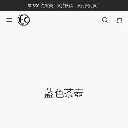
滿 $90 免運費！支持微信、支付寶付款！
返回
返回
返回
返回
返回
返回
返回
返回
返回
國茶
洱茶
產地分類
品牌分類
咖啡因含量分類
類別分類
味道分類
具及周邊
杯
茶
China
杯
茶
杯
藍色茶壺
花茶
古茶坊
香
套裝
器具