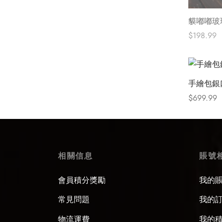
貘嘟嘟玻
$
198.99
查看內容
手繪包銀
$
699.99
Select opt
相關信息
賬號
會員積分獎勵
我的
常見問題
我的
物流運費
我的