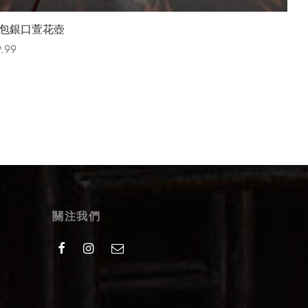
包銀口萱花壺
.99
t options
關注我們