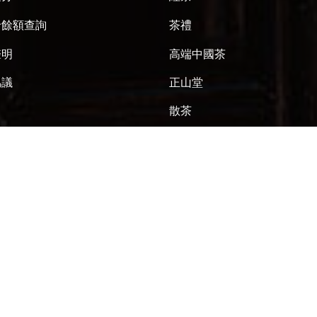
卡餘額查詢
茶禮
聲明
高端中國茶
協議
正山堂
散茶
訂閱郵件獲取 $10 優惠券
我們會為您推送最新優惠、新品等郵件
SUBSCRIBE