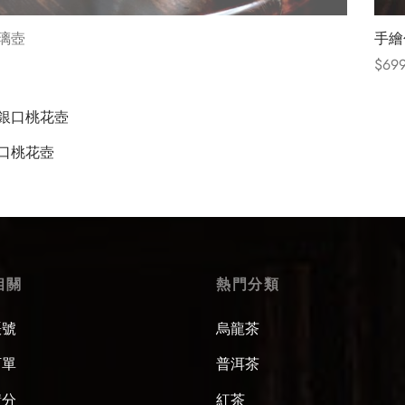
璃壺
手繪
$
699
Selec
口桃花壺
ions
相關
熱門分類
賬號
烏龍茶
訂單
普洱茶
積分
紅茶