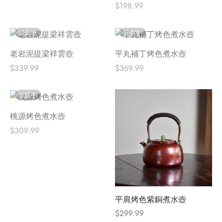
$
198.99
缺貨中
缺貨中
老岩泥提梁祥雲壺
平丸補丁烤色煮水壺
$
339.99
$
369.99
缺貨中
桃源烤色煮水壺
$
309.99
平肩烤色紫銅煮水壺
$
299.99