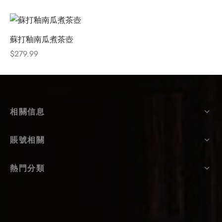
蘇打釉南瓜煮茶壺
$
279.99
相關信息
賬號相關
熱門分類