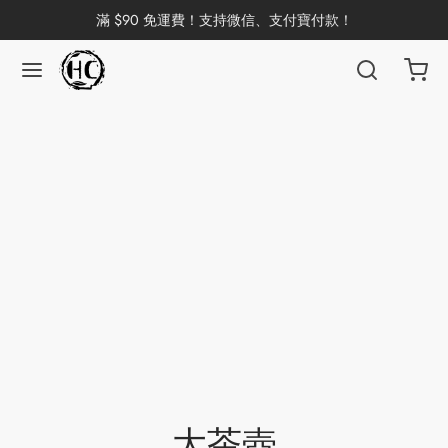
滿 $90 免運費！支持微信、支付寶付款！
返回
返回
返回
返回
返回
返回
返回
返回
返回
國茶
洱茶
產地分類
品牌分類
咖啡因含量分類
類別分類
味道分類
具及周邊
杯
茶
China
杯
茶
杯
花茶
古茶坊
香
套裝
器具
大茶壺