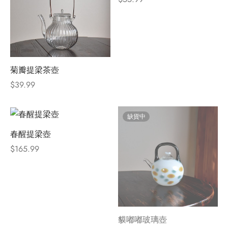
菊瓣提梁茶壺
$
39.99
缺貨中
春醒提梁壺
$
165.99
貘嘟嘟玻璃壺