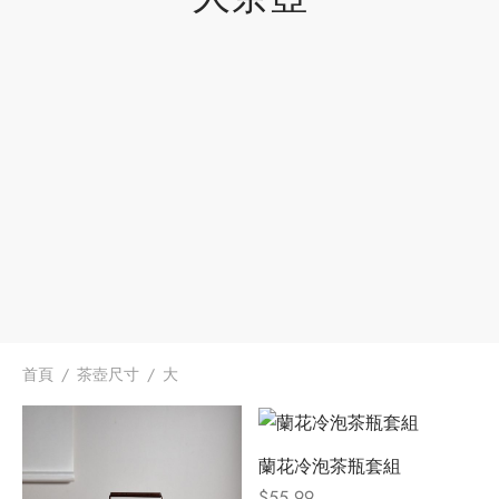
牌
堂
存儲
中國茶
省
味
樣品
香
地分類
牌分類
味
啡因含量分類
首頁
/
茶壺尺寸
/
大
別分類
蘭花冷泡茶瓶套組
道分類
$
55.99