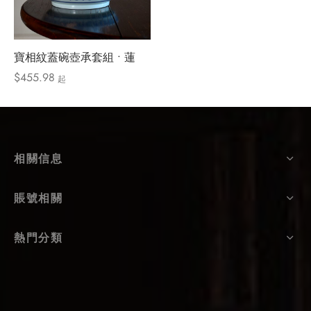
寶相紋蓋碗壺承套組 • 蓮
$
455.98
起
相關信息
賬號相關
熱門分類