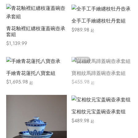
全手工手繪纏枝牡丹套組
青花釉裡紅纏枝蓮蓋碗壺承
$
989.98
起
套組
$
1,139.99
缺貨中
手繪青花蓮托八寶套組
寶相紋馬蹄蓋碗壺承套組
$
1,695.98
$
455.98
起
起
宝相纹元宝盖碗壶承套组
$
489.98
起