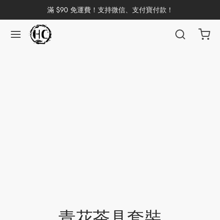
滿 $90 免運費！支持微信、支付寶付款！
返回
返回
返回
返回
返回
返回
返回
返回
返回
國茶
洱茶
產地分類
品牌分類
咖啡因含量分類
類別分類
味道分類
具及周邊
杯
茶
China
杯
茶
杯
花茶
古茶坊
香
套裝
器具
青花茶具套裝