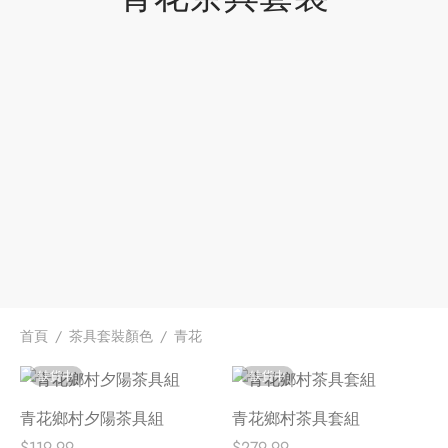
牌
堂
存儲
中國茶
省
味
樣品
香
地分類
牌分類
味
啡因含量分類
首頁
/
茶具套裝顏色
/
青花
別分類
缺貨中
缺貨中
青花鄉村夕陽茶具組
青花鄉村茶具套組
道分類
$
119.99
$
279.99