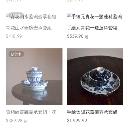
缺貨中
青花山水蓋碗壺承套組
手繪元青花一鷺蓮科套組
$
418.99
$
559.98
起
缺貨中
寶相紋蓋碗壺承套組 • 花
手繪太陽花蓋碗壺承套組
$
389.98
$
1,999.99
起