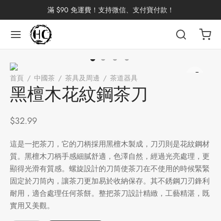
滿 $90 免運費！支持微信、支付寶付款！
返回
返回
返回
返回
返回
返回
返回
返回
返回
首頁
/
中國茶
/
茶具及周邊
/
茶道器具
/
黑檀木花紋鋼茶刀
國茶
洱茶
產地分類
品牌分類
咖啡因含量分類
類別分類
味道分類
具及周邊
杯
黑檀木花紋鋼茶刀
茶
China
杯
$
32.99
茶
杯
這是一把茶刀，它的刀柄採用黑檀木製成，刀刃則是花紋鋼材
質。黑檀木刀柄手感細膩舒適，色澤自然，經過光亮處理，更
顯得光滑有質感。螺旋設計的刀筒使茶刀在不使用的時候緊緊
固定於刀筒內，讓茶刀更加易於收納保存。其不銹鋼刀刃鋒利
花茶
古茶坊
香
套裝
耐用，適合處理任何茶餅。整把茶刀設計精緻，工藝精湛，既
實用又美觀。
器具