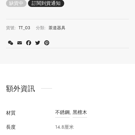
缺貨中
牌
堂
存儲
貨號:
TT_03
分類:
茶道器具
中國茶
省
味
WeChat
Email
Facebook
Twitter
Pinterest
樣品
香
地分類
牌分類
味
額外資訊
啡因含量分類
不銹鋼
,
黑檀木
別分類
材質
長度
14.8厘米
道分類