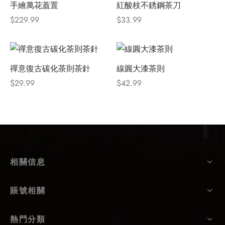
手繪萬花蓋置
紅酸枝不銹鋼茶刀
$
229.99
$
33.99
禪意復古碳化茶則茶針
線圓大漆茶則
$
29.99
$
42.99
相關信息
賬號相關
熱門分類