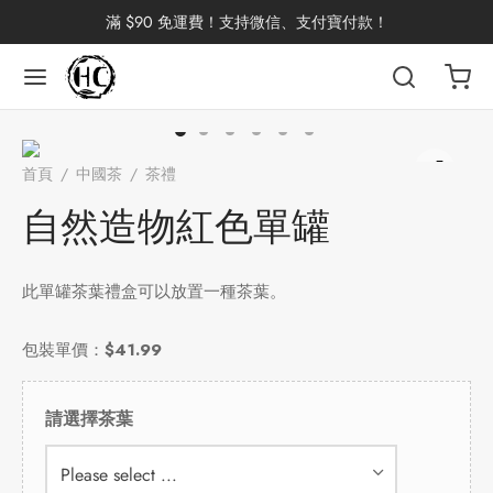
滿 $90 免運費！支持微信、支付寶付款！
返回
返回
返回
返回
返回
返回
返回
返回
返回
首頁
/
中國茶
/
茶禮
/
自然造物紅色單罐
國茶
洱茶
產地分類
品牌分類
咖啡因含量分類
類別分類
味道分類
具及周邊
杯
自然造物紅色單罐
茶
China
杯
此單罐茶葉禮盒可以放置一種茶葉。
茶
杯
包裝單價：
$41.99
花茶
古茶坊
香
套裝
請選擇茶葉
器具
Please select ...