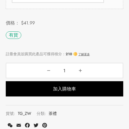
牌
堂
存儲
價格：
$
41.99
有貨
中國茶
省
味
樣品
香
地分類
牌分類
味
加入購物車
啡因含量分類
註冊會員並購買此產品可獲得積分：
210
了解更多
別分類
貨號:
TG_ZW
分類:
茶禮
道分類
WeChat
Email
Facebook
Twitter
Pinterest