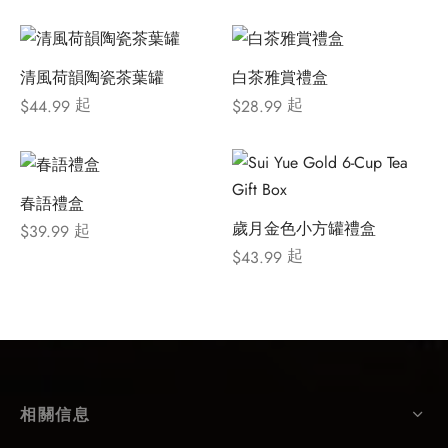
清風荷韻陶瓷茶葉罐
白茶雅賞禮盒
起
起
$
44.99
$
28.99
春語禮盒
歲月金色小方罐禮盒
起
$
39.99
起
$
43.99
相關信息