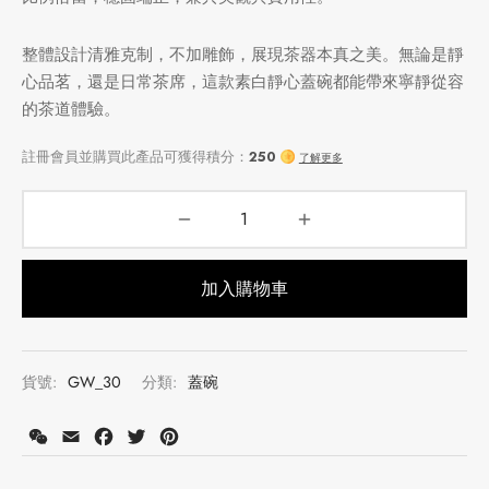
牌
整體設計清雅克制，不加雕飾，展現茶器本真之美。無論是靜
心品茗，還是日常茶席，這款素白靜心蓋碗都能帶來寧靜從容
堂
存儲
的茶道體驗。
中國茶
省
味
樣品
香
地分類
加入購物車
牌分類
味
註冊會員並購買此產品可獲得積分：
250
了解更多
啡因含量分類
貨號:
GW_30
分類:
蓋碗
別分類
WeChat
Email
Facebook
Twitter
Pinterest
道分類