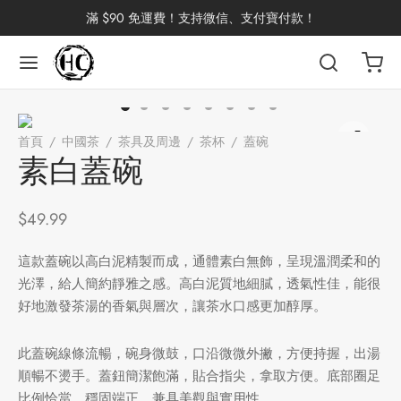
滿 $90 免運費！支持微信、支付寶付款！
返回
返回
返回
返回
返回
返回
返回
返回
返回
首頁
/
中國茶
/
茶具及周邊
/
茶杯
/
蓋碗
/
素白蓋碗
國茶
洱茶
產地分類
品牌分類
咖啡因含量分類
類別分類
味道分類
具及周邊
杯
素白蓋碗
茶
China
杯
$
49.99
茶
杯
這款蓋碗以高白泥精製而成，通體素白無飾，呈現溫潤柔和的
光澤，給人簡約靜雅之感。高白泥質地細膩，透氣性佳，能很
好地激發茶湯的香氣與層次，讓茶水口感更加醇厚。
花茶
古茶坊
香
套裝
此蓋碗線條流暢，碗身微鼓，口沿微微外撇，方便持握，出湯
順暢不燙手。蓋鈕簡潔飽滿，貼合指尖，拿取方便。底部圈足
器具
比例恰當，穩固端正，兼具美觀與實用性。