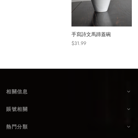
手寫詩文馬蹄蓋碗
$
31.99
相關信息
賬號相關
熱門分類