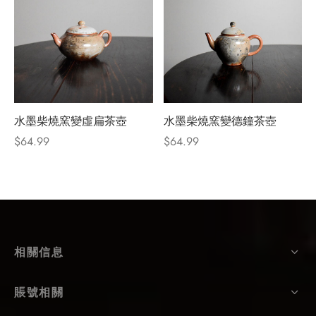
水墨柴燒窯變虛扁茶壺
水墨柴燒窯變德鐘茶壺
$
64.99
$
64.99
相關信息
賬號相關