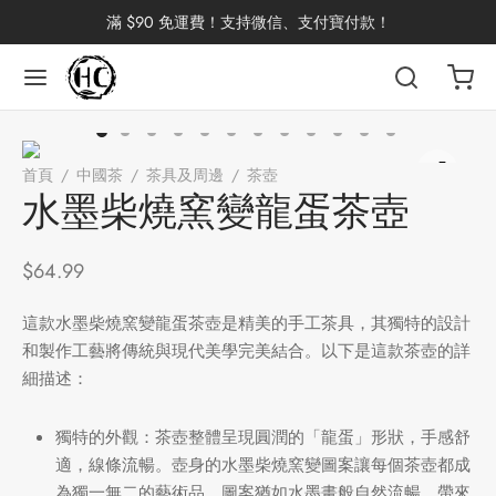
滿 $90 免運費！支持微信、支付寶付款！
返回
返回
返回
返回
返回
返回
返回
返回
返回
首頁
/
中國茶
/
茶具及周邊
/
茶壺
/
水墨柴燒窯變龍蛋茶壺
國茶
洱茶
產地分類
品牌分類
咖啡因含量分類
類別分類
味道分類
具及周邊
杯
水墨柴燒窯變龍蛋茶壺
茶
China
杯
$
64.99
茶
杯
這款水墨柴燒窯變龍蛋茶壺是精美的手工茶具，其獨特的設計
和製作工藝將傳統與現代美學完美結合。以下是這款茶壺的詳
細描述：
花茶
古茶坊
香
套裝
獨特的外觀：茶壺整體呈現圓潤的「龍蛋」形狀，手感舒
適，線條流暢。壺身的水墨柴燒窯變圖案讓每個茶壺都成
器具
為獨一無二的藝術品，圖案猶如水墨畫般自然流暢，帶來