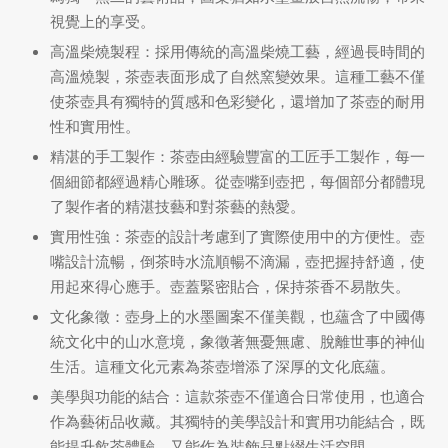
視覺上的享受。
牌
高溫柴燒製程：採用傳統的高溫柴燒工藝，經過長時間的
堂
存儲
高溫燒製，茶壺表面形成了自然窯變效果。這種工藝不僅
使茶壺具有獨特的質感和色彩變化，還增加了茶壺的耐用
中國茶
省
味
性和實用性。
精湛的手工製作：茶壺由經驗豐富的工匠手工製作，每一
樣品
香
個細節都經過精心雕琢。從壺嘴到壺把，每個部分都體現
了製作者的精湛技藝和對茶藝的熱愛。
地分類
實用性強：茶壺的設計考慮到了實際使用中的方便性。壺
嘴設計流暢，倒茶時水流順暢不滴漏，壺把握持舒適，使
牌分類
味
用起來得心應手。壺蓋緊密貼合，保持茶香不易散失。
文化象徵：壺身上的水墨圖案不僅美觀，也蘊含了中國傳
啡因含量分類
統文化中的山水意境，象徵著無憂無慮、脫離世事的神仙
生活。這種文化元素為茶壺增添了深厚的文化底蘊。
別分類
美學與功能的結合：這款茶壺不僅適合日常使用，也適合
道分類
作為藝術品收藏。其獨特的美學設計和實用功能結合，既
能提升飲茶體驗，又能作為裝飾品點綴生活空間。