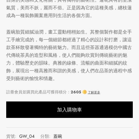
氣質，美而不妖，麗而不俗。正是因為它的這種美感，纏枝蓮
成為一種裝飾圖案應用到生活的各個方面。
蓋碗胎質細膩油潤，畫工靈動栩栩如生。其整個製作都是全手
工手繪完成的，每一個細節都經過了精心的設計和打磨，讓這
款茶杯散發著獨特的藝術魅力。而且這些茶器通過模仿中國古
代傳統茶具的造型和風格，使人們能夠欣賞到傳統藝術的魅
力，體驗歷史的韻味。典雅的線條、流暢的曲面和細膩的紋
飾，展現出一種高雅而和諧的美感，使人們在品茶的過程中感
受到藝術的愉悅和情趣。
加入購物車
貨號:
GW_04
分類:
蓋碗