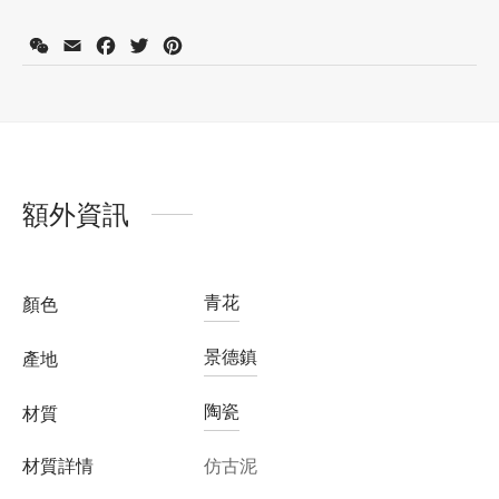
WeChat
Email
Facebook
Twitter
Pinterest
註冊會員並購買此產品可獲得積分：
2605
了解更多
額外資訊
青花
顏色
景德鎮
產地
陶瓷
材質
材質詳情
仿古泥