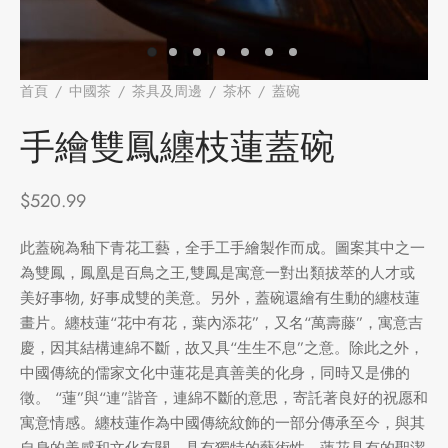
牌
堂
存儲
首頁
/
中國茶
/
茶具及周邊
/
茶杯
/
蓋碗
/
手繪雙鳳纏枝蓮
蓋碗
中國茶
省
味
手繪雙鳳纏枝蓮蓋碗
樣品
香
$
520.99
地分類
此蓋碗為釉下青花工藝，全手工手繪製作而成。圖案其中之一
為雙鳳，鳳凰是百鳥之王,雙鳳是寓意一對出類拔萃的人才或
牌分類
味
美好事物, 好事成雙的美意。另外，蓋碗還繪有生動的纏枝蓮
啡因含量分類
畫片。纏枝蓮“花中有花，葉內添花”，又名“萬壽藤”，寓意吉
慶，因其結構連綿不斷，故又具“生生不息”之意。除此之外，
別分類
中國傳統的儒家文化中蓮花是真善美的化身，同時又是佛的
徵。 “蓮”與“連”諧音，連綿不斷的意思，寄託著良好的祝愿和
道分類
寓意情感。纏枝蓮作為中國傳統紋飾的一部分傳承至今，與其
自身的美感和文化有關，具有獨特的藝術性。蓮花具有的聖潔