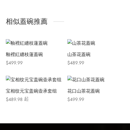
相似蓋碗推薦
釉裡紅纏枝蓮蓋碗
山茶花蓋碗
$
499.99
$
489.99
宝相纹元宝盖碗壶承套组
花口山茶花蓋碗
起
$
489.98
$
499.99