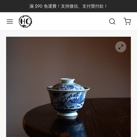
滿 $90 免運費！支持微信、支付寶付款！
返回
返回
返回
返回
返回
返回
返回
返回
返回
國茶
洱茶
產地分類
品牌分類
咖啡因含量分類
類別分類
味道分類
具及周邊
杯
茶
China
杯
茶
杯
花茶
古茶坊
香
套裝
器具