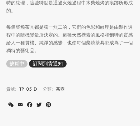
特的紋理，這些特點是通過火燒過程中木柴燒烤的痕跡所形成
牌
的。
堂
存儲
每個柴燒茶具都是獨一無二的，它們的色彩和紋理是由製作過
程中的隨機變量所決定的。這種天然樸素的風格和獨特的質感
中國茶
省
味
給人一種質樸、純淨的感覺，也使每個柴燒茶具都成為了一個
獨特的藝術品。
樣品
香
缺貨中
地分類
牌分類
味
貨號:
TP_05_D
分類:
茶壺
啡因含量分類
WeChat
Email
Facebook
Twitter
Pinterest
別分類
道分類