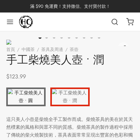
滿 $90 免運費！支持微信、支付寶付款！
返回
返回
返回
返回
返回
返回
返回
返回
返回
首頁
/
中國茶
/
茶具及周邊
/
茶壺
/
手工柴燒美人壺 • 潤
國茶
洱茶
產地分類
品牌分類
咖啡因含量分類
類別分類
味道分類
具及周邊
杯
手工柴燒美人壺 • 潤
茶
China
杯
$
123.99
茶
杯
花茶
古茶坊
香
套裝
這只美人小壺是柴燒全手工製作而成。柴燒茶具的美在於其天
然樸素的風格和與眾不同的質感。柴燒茶具的製作過程中採用
器具
了傳統的柴火燒製技術，茶具表面常常呈現出豐富的色彩和獨