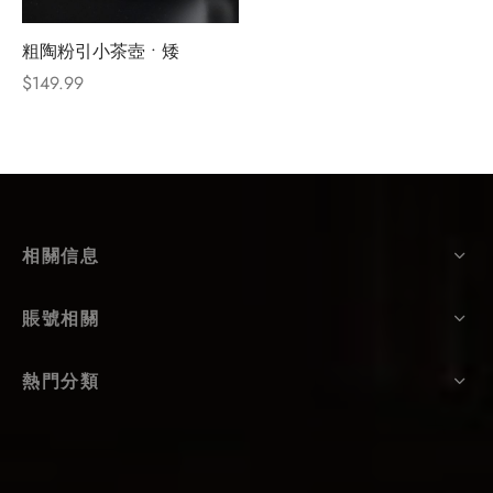
粗陶粉引小茶壺 • 矮
$
149.99
相關信息
賬號相關
熱門分類