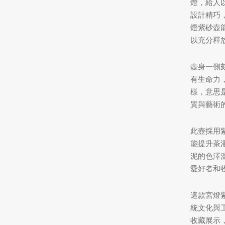
燈，給人
設計精巧
燈紫砂壺
以充分釋
壺身一側
有生命力
樣，意思
質與藝術
此壺採用
能提升茶
泥的色澤
愛好者和
這款宮燈
統文化與
收藏展示