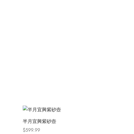
半月宜興紫砂壺
$
599.99