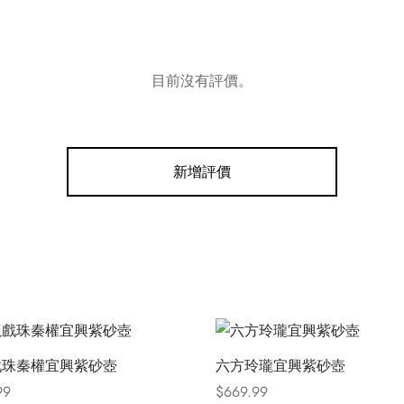
目前沒有評價。
新增評價
戲珠秦權宜興紫砂壺
六方玲瓏宜興紫砂壺
99
$
669.99