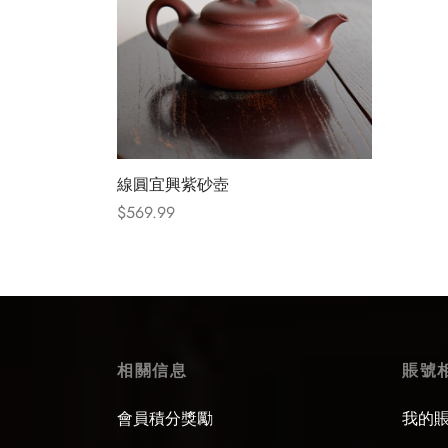
Select
線圓宜興紫砂壺
$
569.99
Select options
相關信息
賬號
會員積分獎勵
我的