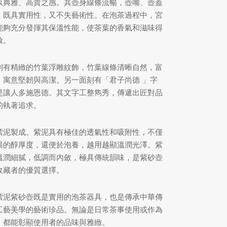
以典雅、高貴之感。其壺身線條流暢，壺嘴、壺蓋
，既具實用性，又不失藝術性。在泡茶過程中，宮
能夠充分發揮其保溫性能，使茶葉的香氣和滋味得
放。
刻有精緻的竹葉浮雕紋飾，竹葉線條清晰自然，富
，寓意堅韌與高潔。另一面刻有「君子尚德 」字
是讓人多施恩德‌。其文字工整雋秀，傳遞出匠對品
的執著追求。
紫泥製成。紫泥具有極佳的透氣性和吸附性，不僅
湯的醇厚度，還便於泡養，越用越顯溫潤光澤。紫
溫潤細膩，低調而內斂，極具傳統韻味，是紫砂壺
收藏者的優質選擇。
紫泥紫砂壺既是實用的泡茶器具，也是傳承中華傳
工藝美學的藝術珍品。無論是日常茶事使用或作為
，都能彰顯使用者的品味與雅緻。