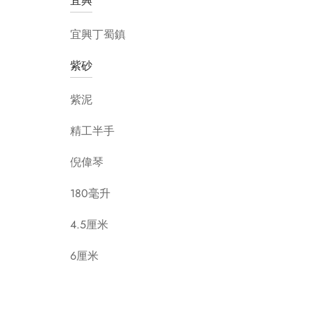
宜興
宜興丁蜀鎮
紫砂
紫泥
精工半手
倪偉琴
180毫升
4.5厘米
6厘米