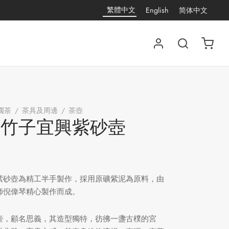
繁體中文
English
简体中文
國茶
/
茶具及周邊
/
茶壺
/
宮燈竹子宜興紫砂壺
燈竹子宜興紫砂壺
紫砂壺為精工半手製作，採用原礦紫泥為原料，由
師倪偉琴精心製作而成。
壺，顧名思義，其造型獨特，彷彿一盞古樸的宮