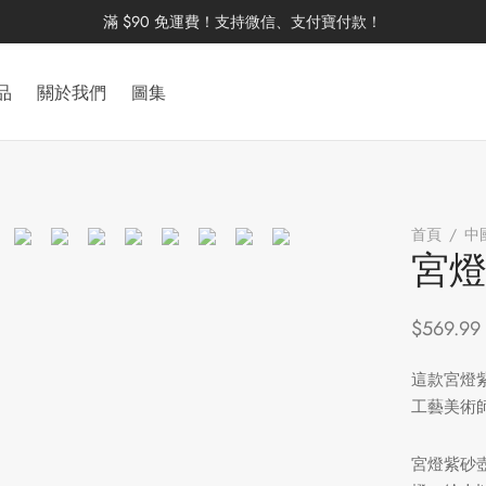
滿 $90 免運費！支持微信、支付寶付款！
品
關於我們
圖集
首頁
/
中
宮
$
569.99
這款宮燈
工藝美術
宮燈紫砂