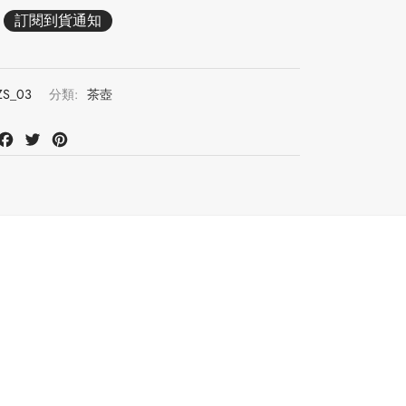
ZS_03
分類:
茶壺
at
mail
Facebook
Twitter
Pinterest