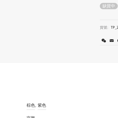
缺貨中
貨號:
TP_
WeCh
E
棕色
,
紫色