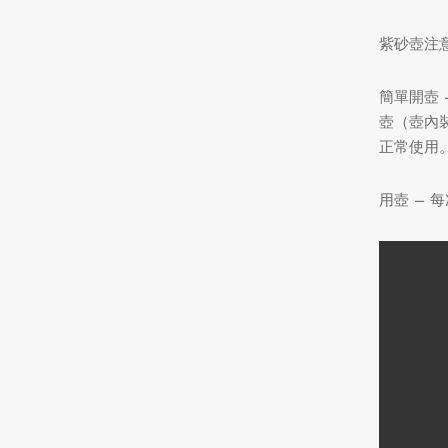
紫砂壺注
簡單開壺
壺（壺內
正常使用
用壺 –