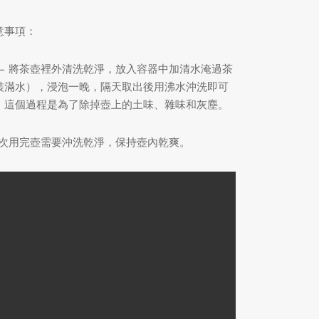
意事項：
 – 將茶壺裡外清洗乾淨，放入容器中加清水淹過茶
裝滿水），浸泡一晚，隔天取出後用沸水沖洗即可
。這個過程是為了除掉壺上的土味、雜味和灰塵。
 每次用完壺需要沖洗乾淨，保持壺內乾爽。