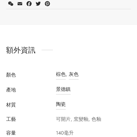
WeChat
Email
Facebook
Twitter
Pinterest
額外資訊
棕色
,
灰色
顏色
景德鎮
產地
陶瓷
材質
工藝
可開片, 窯變釉, 色釉
容量
140毫升