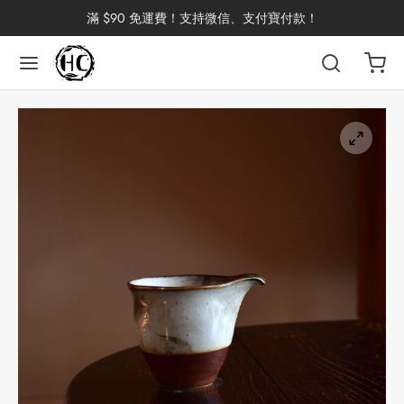
滿 $90 免運費！支持微信、支付寶付款！
返回
返回
返回
返回
返回
返回
返回
返回
返回
國茶
洱茶
產地分類
品牌分類
咖啡因含量分類
類別分類
味道分類
具及周邊
杯
茶
China
杯
茶
杯
花茶
古茶坊
香
套裝
器具