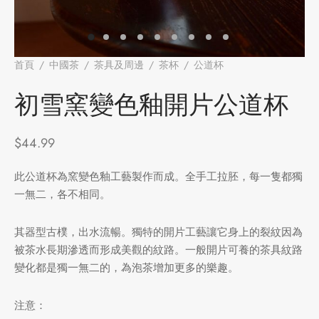
牌
堂
存儲
首頁
/
中國茶
/
茶具及周邊
/
茶杯
/
公道杯
/
初雪窯變色釉
開片公道杯
中國茶
省
味
初雪窯變色釉開片公道杯
樣品
香
$
44.99
地分類
此公道杯為窯變色釉工藝製作而成。全手工拉胚，每一隻都獨
一無二，各不相同。
牌分類
味
啡因含量分類
其器型古樸，出水流暢。獨特的開片工藝讓它身上的裂紋因為
被茶水長期滲透而形成美觀的紋路。一般開片可養的茶具紋路
別分類
變化都是獨一無二的，為泡茶增加更多的樂趣。
道分類
注意：