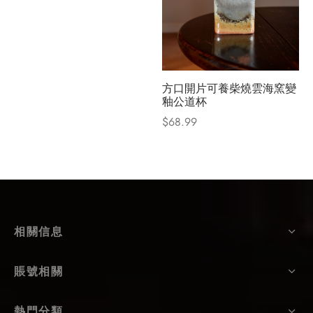
方口開片可養柴燒雲海窯變
釉公道杯
$
68.99
相關信息
賬號相關
熱門分類