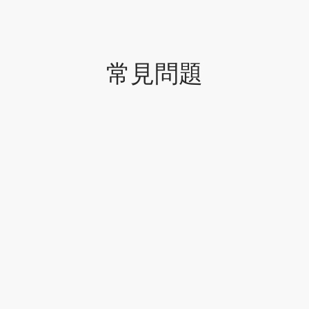
牌
堂
存儲
常見問題
中國茶
省
味
樣品
香
地分類
牌分類
味
啡因含量分類
別分類
道分類