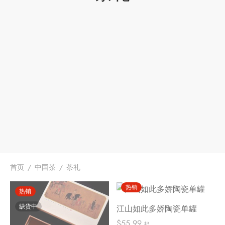
堂
存储
中国茶
味
样品
香
地分类
牌分类
味
啡因含量分类
首页
/
中国茶
/
茶礼
别分类
热销
热销
缺货中
缺货中
江山如此多娇陶瓷单罐
道分类
$
55.99
起