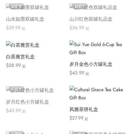
$50.00 
缺货中
缺货中
$1,000.
山水如墨双罐礼盒
山川红色双罐礼品盒
$
39.99
$
36.99
起
起
白茶雅赏礼盒
岁月金色小方罐礼盒
$
28.99
起
$
43.99
起
缺货中
岁月红色小方罐礼盒
风雅茶饼礼盒
$
43.99
起
$
27.99
起