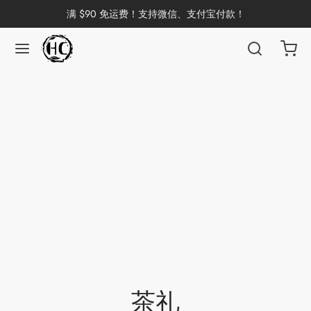
满 $90 免运费！支持微信、支付宝付款！
返回
返回
返回
返回
返回
返回
返回
返回
返回
国茶
洱茶
产地分类
品牌分类
咖啡因含量分类
类别分类
味道分类
具及周边
杯
茶
China
杯
茶
杯
花茶
古茶坊
香
套装
茶礼
器具