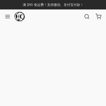
满 $90 免运费！支持微信、支付宝付款！
返回
返回
返回
返回
返回
返回
返回
返回
返回
国茶
洱茶
产地分类
品牌分类
咖啡因含量分类
类别分类
味道分类
具及周边
杯
茶
China
杯
茶
杯
花茶
古茶坊
香
套装
器具