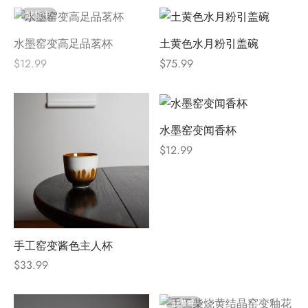
缺货中
水墨窑变高足品茗杯
土黄色水月粉引盖碗
$
12.99
$
75.99
水墨窑变闻香杯
$
12.99
手工窑变酱色主人杯
$
33.99
缺货中