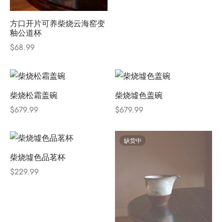
方口开片可养柴烧云海窑变
釉公道杯
$
68.99
柴烧松霜盖碗
柴烧墟色盖碗
$
679.99
$
679.99
缺货中
柴烧墟色品茗杯
$
229.99