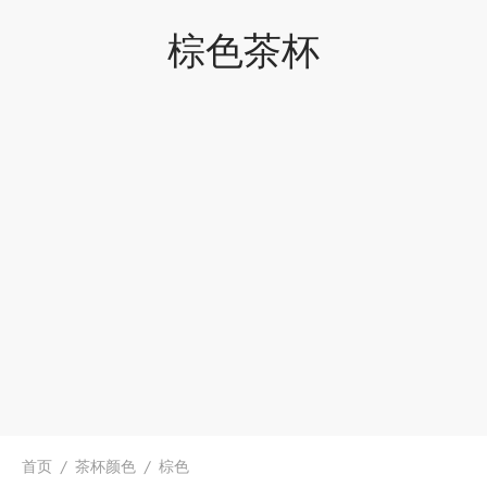
棕色茶杯
堂
存储
中国茶
味
样品
香
地分类
牌分类
味
啡因含量分类
别分类
道分类
首页
/
茶杯颜色
/
棕色