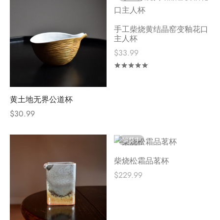
手工柴烧黄结晶窑变釉花口
主人杯
$
33.99
评分
&sol; 5
黄土地无界公道杯
$
30.99
缺货中
柴烧松霜品茗杯
$
229.99