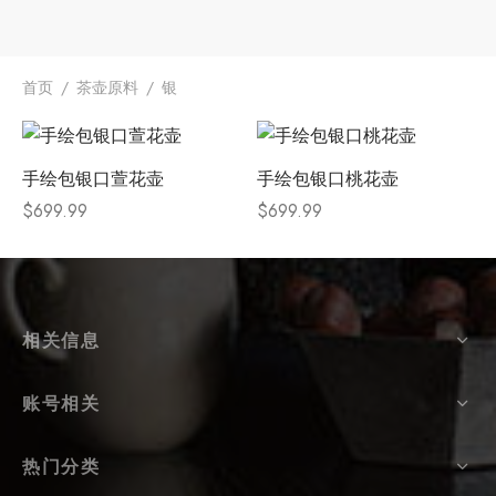
堂
存储
首页
/
茶壶原料
/
银
中国茶
味
手绘包银口萱花壶
手绘包银口桃花壶
样品
香
$
699.99
$
699.99
地分类
牌分类
味
相关信息
啡因含量分类
账号相关
别分类
热门分类
道分类