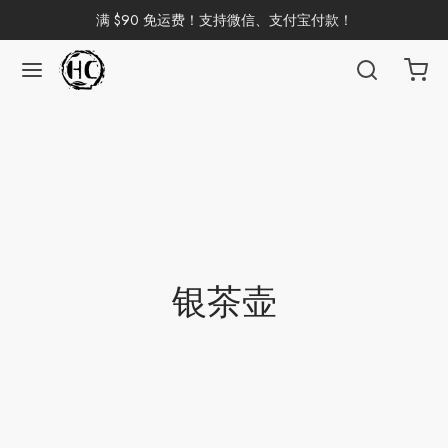
满 $90 免运费！支持微信、支付宝付款！
返回
返回
返回
返回
返回
返回
返回
返回
返回
国茶
洱茶
产地分类
品牌分类
咖啡因含量分类
类别分类
味道分类
具及周边
杯
茶
China
杯
茶
杯
银茶壶
花茶
古茶坊
香
套装
器具