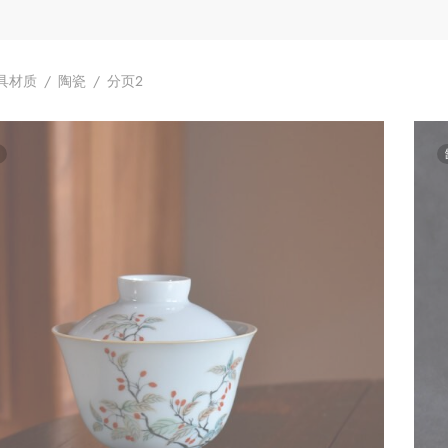
具材质
/
陶瓷
/
分页2