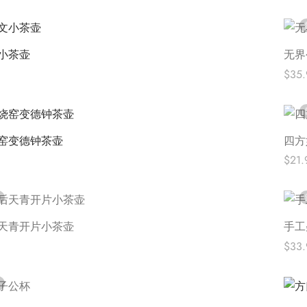
Selec
小茶壶
无界
$
35.
ions
阅读
窑变德钟茶壶
四方
$
21.
ions
阅读
天青开片小茶壶
手工
$
33.
阅读