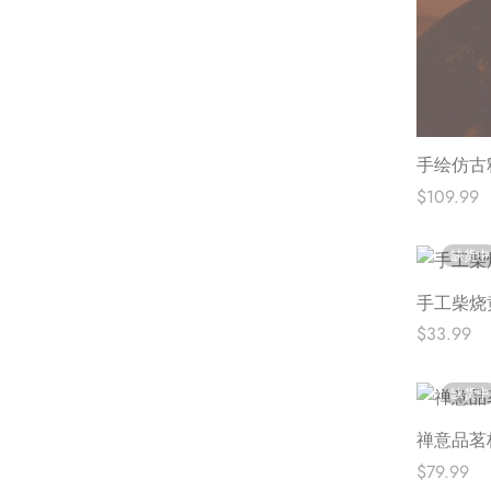
手绘仿古
$
109.99
阅读更多
缺货中
手工柴烧
$
33.99
阅读更多
缺货中
禅意品茗
$
79.99