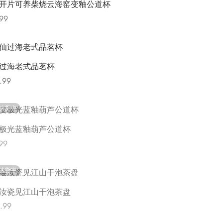
开片可养柴烧云海窑变釉公道杯
99
t options
过海老式品茗杯
.99
t options
缺货中
极光蓝釉葫芦公道杯
99
更多
缺货中
汝瓷见江山干泡茶盘
.99
更多