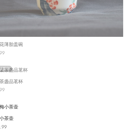
花薄胎盖碗
99
更多
缺货中
茶盏品茗杯
99
; 5
更多
小茶壶
.99