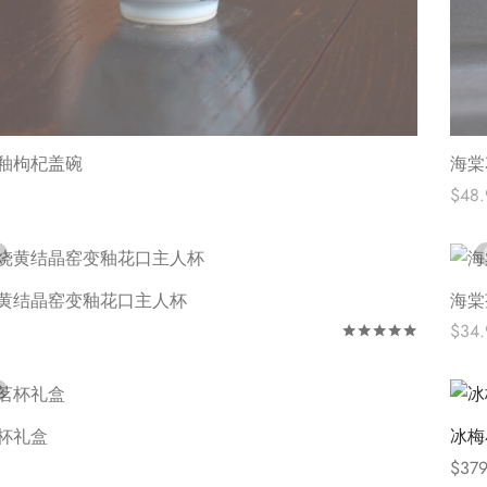
釉枸杞盖碗
海棠
$
48.
阅读
黄结晶窑变釉花口主人杯
海棠
$
34.
评分
&sol
阅读
杯礼盒
冰梅
$
379