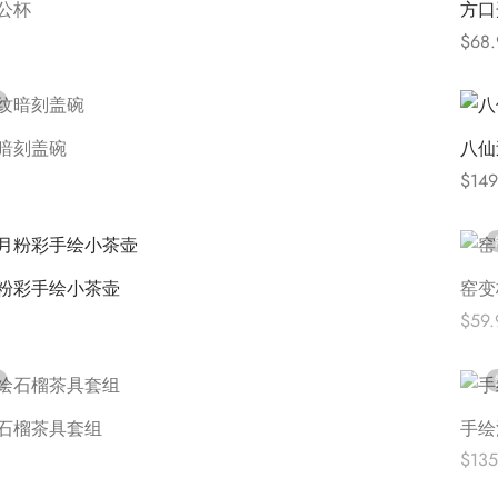
公杯
方口
$
68.
Selec
暗刻盖碗
八仙
$
149
Selec
粉彩手绘小茶壶
窑变
$
59.
ions
阅读
石榴茶具套组
手绘
$
135
阅读