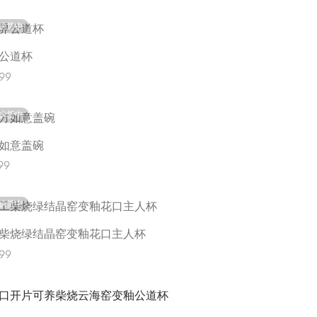
t options
缺货中
公道杯
99
更多
缺货中
如意盖碗
99
更多
缺货中
柴烧绿结晶窑变釉花口主人杯
99
更多