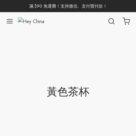
滿 $90 免運費！支持微信、支付寶付款！
返回
返回
返回
返回
返回
返回
返回
返回
返回
國茶
洱茶
產地分類
品牌分類
咖啡因含量分類
類別分類
味道分類
具及周邊
杯
茶
China
杯
茶
杯
黃色茶杯
花茶
古茶坊
香
套裝
器具