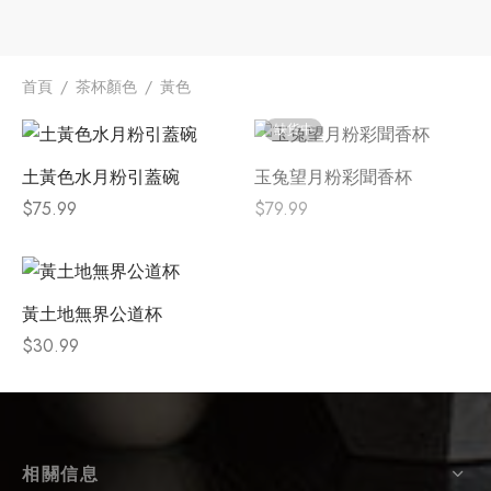
牌
堂
存儲
首頁
/
茶杯顏色
/
黃色
缺貨中
中國茶
省
味
土黃色水月粉引蓋碗
玉兔望月粉彩聞香杯
樣品
香
$
75.99
$
79.99
地分類
牌分類
味
黃土地無界公道杯
$
30.99
啡因含量分類
別分類
道分類
相關信息